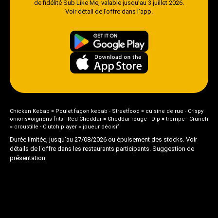
de fidélité Sub Like Me, valable jusqu’au 3 juillet 2026.
Voir détail de l’offre dans l’app.
Chicken Kebab = Poulet façon kebab - Streetfood = cuisine de rue - Crispy
onions=oignons frits - Red Cheddar = Cheddar rouge - Dip = trempe - Crunch
= croustille - Clutch player = joueur décisif
Durée limitée, jusqu'au 27/08/2026 ou épuisement des stocks. Voir
détails de l'offre dans les restaurants participants. Suggestion de
présentation.